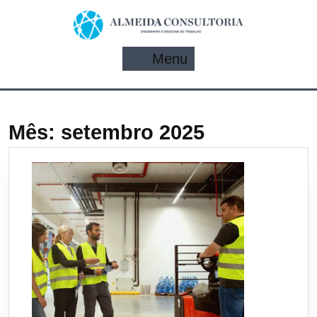
Pular
para
o
conteúdo
Menu
Menu
Mês:
setembro 2025