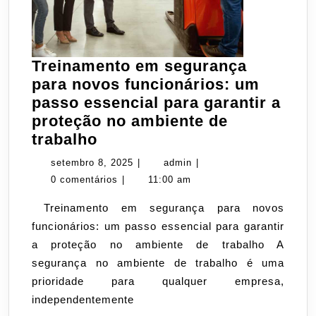
Treinamento em segurança
para novos funcionários: um
passo essencial para garantir a
proteção no ambiente de
Treinamento
trabalho
em
setembro
admin
setembro 8, 2025
|
admin
|
segurança
8,
0 comentários
|
11:00 am
para
2025
Treinamento em segurança para novos
novos
funcionários: um passo essencial para garantir
funcionários:
a proteção no ambiente de trabalho A
um
segurança no ambiente de trabalho é uma
passo
prioridade para qualquer empresa,
essencial
independentemente
para