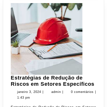
Estratégias de Redução de
Estr
Riscos em Setores Específicos
de
janeiro
admin
janeiro 3, 2024
|
admin
|
0 comentários
|
Red
3,
1:43 pm
de
2024