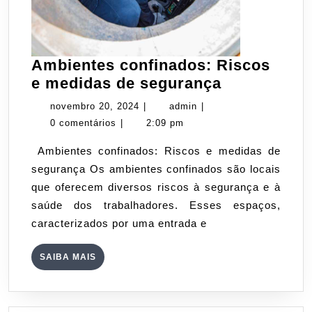
Ambientes confinados: Riscos
Ambientes
e medidas de segurança
confinados
novembro
admin
novembro 20, 2024
|
admin
|
Riscos
20,
0 comentários
|
2:09 pm
e
2024
Ambientes confinados: Riscos e medidas de
medidas
segurança Os ambientes confinados são locais
de
que oferecem diversos riscos à segurança e à
segurança
saúde dos trabalhadores. Esses espaços,
caracterizados por uma entrada e
SAIBA
SAIBA MAIS
MAIS