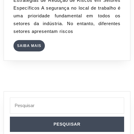
Estratégias de Redução de Riscos em Setores
Risc
Específicos A segurança no local de trabalho é
em
uma prioridade fundamental em todos os
Seto
setores da indústria. No entanto, diferentes
Espe
setores apresentam riscos
SAIBA
SAIBA MAIS
MAIS
Search
for: