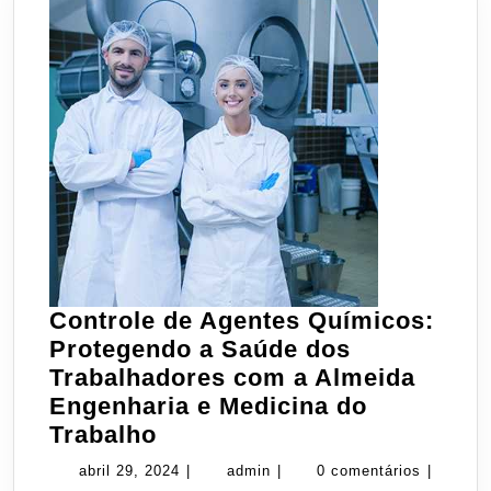
Engenharia
e
Medicina
do
Trabalho
Controle de Agentes Químicos:
Protegendo a Saúde dos
Trabalhadores com a Almeida
Engenharia e Medicina do
Controle
Trabalho
de
abril
admin
abril 29, 2024
|
admin
|
0 comentários
|
Agentes