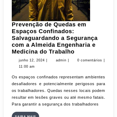
Prevenção de Quedas em
Espaços Confinados:
Salvaguardando a Segurança
com a Almeida Engenharia e
Prevenção
Medicina do Trabalho
de
junho
admin
junho 12, 2024
|
admin
|
0 comentários
|
Quedas
12,
11:00 am
em
2024
Os espaços confinados representam ambientes
Espaços
desafiadores e potencialmente perigosos para
Confinados:
os trabalhadores. Quedas nesses locais podem
Salvaguardan
resultar em lesões graves ou até mesmo fatais.
a
Para garantir a segurança dos trabalhadores
Segurança
com
SAIBA
SAIBA MAIS