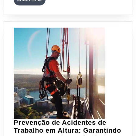
a
MAIS
Almeida
Engenharia
e
Medicina
do
Trabalho
Prevenção de Acidentes de
Trabalho em Altura: Garantindo