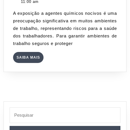
29,
11:00 am
Químicos:
2024
A exposição a agentes químicos nocivos é uma
Protegendo
preocupação significativa em muitos ambientes
a
de trabalho, representando riscos para a saúde
Saúde
dos trabalhadores. Para garantir ambientes de
dos
trabalho seguros e proteger
Trabalhadores
com
SAIBA
SAIBA MAIS
a
MAIS
Almeida
Engenharia
e
Medicina
do
Trabalho
Search
for: