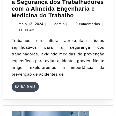
a Segurança dos Trabalhadores
com a Almeida Engenharia e
Prevenção
Medicina do Trabalho
de
maio
admin
maio 13, 2024
|
admin
|
0 comentários
|
Acidentes
13,
11:00 am
de
2024
Trabalhos em altura apresentam riscos
Trabalho
significativos para a segurança dos
em
trabalhadores, exigindo medidas de prevenção
Altura:
específicas para evitar acidentes graves. Neste
Garantindo
artigo, exploraremos a importância da
a
prevenção de acidentes de
Segurança
dos
SAIBA
SAIBA MAIS
Trabalhadores
MAIS
com
a
Almeida