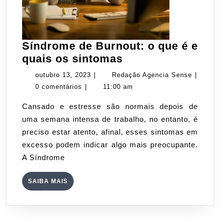
Síndrome de Burnout: o que é e
Síndrome
quais os sintomas
de
outubro
Redaçã
outubro 13, 2023
|
Redação Agencia Sense
|
Burnout:
13,
Agenci
0 comentários
|
11:00 am
o
2023
Sense
Cansado e estresse são normais depois de
que
uma semana intensa de trabalho, no entanto, é
é
preciso estar atento, afinal, esses sintomas em
e
excesso podem indicar algo mais preocupante.
quais
A Síndrome
os
sintomas
SAIBA
SAIBA MAIS
MAIS