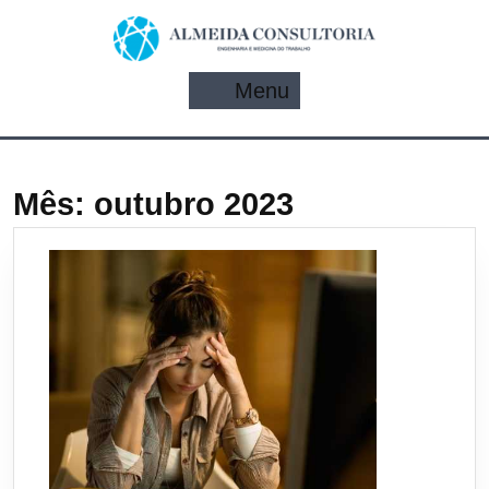
Pular
para
o
conteúdo
Menu
Menu
Mês:
outubro 2023