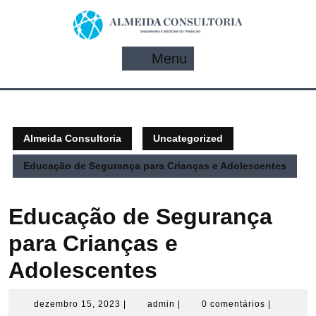
Pular
para
o
conteúdo
Menu
Menu
Almeida Consultoria
Uncategorized
Educação de Segurança para Crianças e Adolescentes
Educação de Segurança
para Crianças e
Adolescentes
dezembro
admin
dezembro 15, 2023
|
admin
|
0 comentários
|