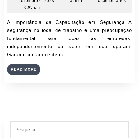
da
dezembro
admin
dezembro 6, 2023
|
admin
|
0 comentários
6,
|
6:03 pm
Capacitação
2023
em
A Importância da Capacitação em Segurança A
Segurança
segurança no local de trabalho é uma preocupação
fundamental para todas as empresas,
independentemente do setor em que operam.
Garantir um ambiente de
READ
READ MORE
MORE
Search
for: