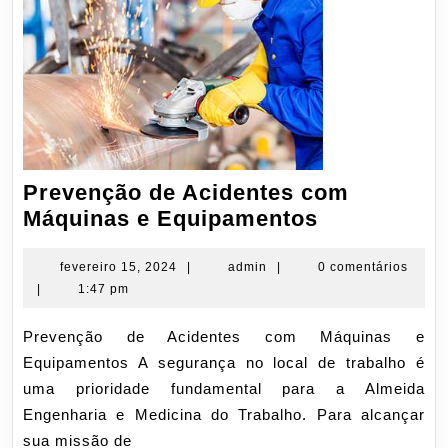
Prevenção de Acidentes com
Prevenção
Máquinas e Equipamentos
de
Acidentes
fevereiro
admin
fevereiro 15, 2024
|
admin
|
0 comentários
15,
|
1:47 pm
com
2024
Máquinas
Prevenção de Acidentes com Máquinas e
e
Equipamentos A segurança no local de trabalho é
Equipamen
uma prioridade fundamental para a Almeida
Engenharia e Medicina do Trabalho. Para alcançar
sua missão de