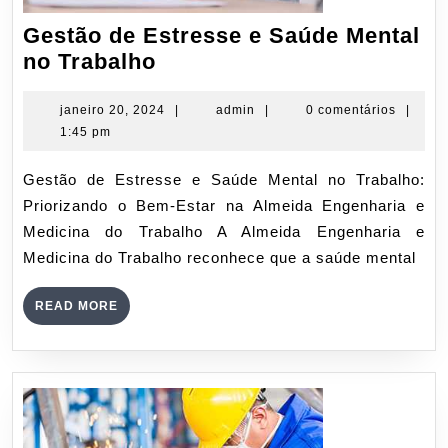
Gestão de Estresse e Saúde Mental
Gestão
no Trabalho
de
Estresse
janeiro
admin
janeiro 20, 2024
|
admin
|
0 comentários
|
20,
1:45 pm
e
2024
Saúde
Gestão de Estresse e Saúde Mental no Trabalho:
Mental
Priorizando o Bem-Estar na Almeida Engenharia e
no
Medicina do Trabalho A Almeida Engenharia e
Trabalho
Medicina do Trabalho reconhece que a saúde mental
READ
READ MORE
MORE