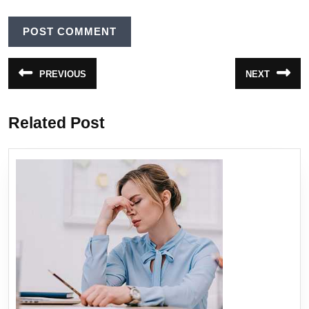
Navegação
PREVIOUS
NEXT
Post
Próximo
de
anterior:
post:
Post
Related Post