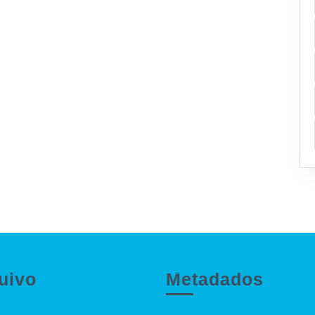
uivo
Metadados