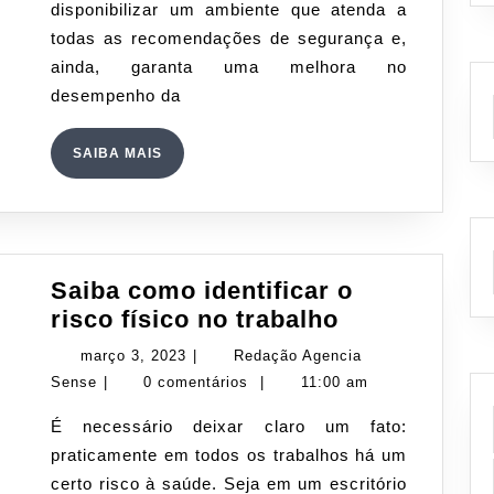
disponibilizar um ambiente que atenda a
funcionário
todas as recomendações de segurança e,
em
ainda, garanta uma melhora no
situações
desempenho da
de
vibração
SAIBA
SAIBA MAIS
ocupacional
MAIS
Saiba como identificar o
Saiba
risco físico no trabalho
como
março
março 3, 2023
|
Redação Agencia
identificar
Redação
3,
Sense
|
0 comentários
|
11:00 am
o
Agencia
2023
É necessário deixar claro um fato:
risco
Sense
praticamente em todos os trabalhos há um
físico
certo risco à saúde. Seja em um escritório
no