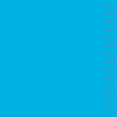
junho 
maio 2
abril 2
feverei
janeiro
dezemb
novemb
outubr
setemb
agosto
julho 2
junho 
maio 2
abril 2