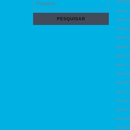
abril 2
for:
janeiro
dezemb
outubr
setemb
agosto
julho 2
junho 
maio 2
abril 2
março 
feverei
janeiro
dezemb
novemb