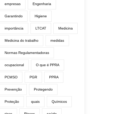
empresas
Engenharia
Garantindo
Higiene
importância
LTCAT
Medicina
Medicina do trabalho
medidas
Normas Regulamentadoras
ocupacional
O que é PPRA
PCMSO
PGR
PPRA
Prevenção
Protegendo
Proteção
quais
Químicos
risco
Riscos
saúde