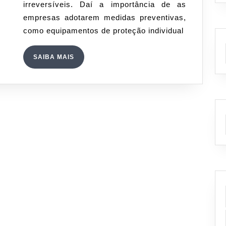
irreversíveis. Daí a importância de as
como
empresas adotarem medidas preventivas,
preveni-
como equipamentos de proteção individual
los!
SAIBA
SAIBA MAIS
MAIS