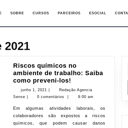
E
SOBRE
CURSOS
PARCEIROS
ESOCIAL
CONTA
e 2021
Riscos químicos no
ambiente de trabalho: Saiba
Riscos
como preveni-los!
químicos
junho
junho 1, 2021
|
Redação Agencia
no
Redação
1,
Sense
|
0 comentários
|
9:00 am
ambiente
Agencia
2021
Em algumas atividades laborais, os
de
Sense
colaboradores são expostos a riscos
trabalho:
químicos, que podem causar danos
Saiba