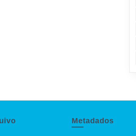
uivo
Metadados