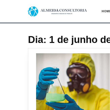
Pular
para
HOM
o
conteúdo
Dia:
1 de junho d