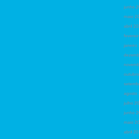
junho 
maio 2
abril 2
feverei
janeiro
dezemb
novemb
outubr
setemb
agosto
julho 2
junho 
maio 2
abril 2