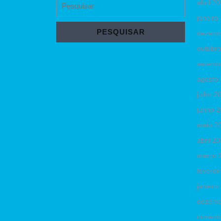
abril 2
for:
janeiro
dezemb
outubr
setemb
agosto
julho 2
junho 
maio 2
abril 2
março 
feverei
janeiro
dezemb
novemb