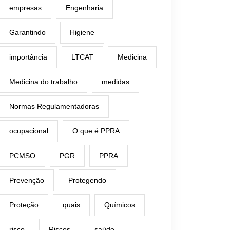
empresas
Engenharia
Garantindo
Higiene
importância
LTCAT
Medicina
Medicina do trabalho
medidas
Normas Regulamentadoras
ocupacional
O que é PPRA
PCMSO
PGR
PPRA
Prevenção
Protegendo
Proteção
quais
Químicos
risco
Riscos
saúde