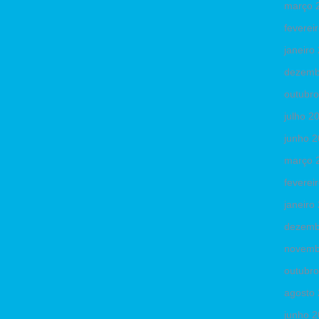
março 
feverei
janeiro
dezemb
outubr
julho 2
junho 
março 
feverei
janeiro
dezemb
novemb
outubr
agosto
junho 