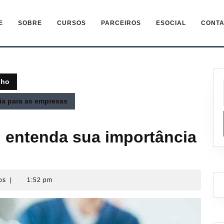
E
SOBRE
CURSOS
PARCEIROS
ESOCIAL
CONTA
lho
ia para as empresas
: entenda sua importância
ios
|
1:52 pm