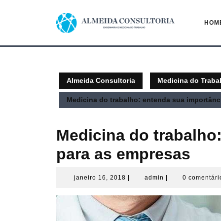
Pular
para
HOM
o
conteúdo
Almeida Consultoria
Medicina do Traba
Medicina do trabalho: entenda sua importânc
Medicina do trabalho
para as empresas
janeiro
admin
janeiro 16, 2018
|
admin
|
0 comentár
16,
2018