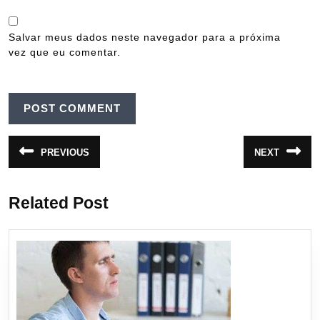
Salvar meus dados neste navegador para a próxima
vez que eu comentar.
Navegação
PREVIOUS
NEXT
Post
Próximo
de
anterior:
post:
Post
Related Post