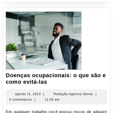
Doenças ocupacionais: o que são e
Doenças
como evitá-las
ocupacionais:
o
agosto
Redação
agosto 11, 2023
|
Redação Agencia Sense
|
11,
Agencia
0 comentários
|
11:00 am
que
2023
Sense
são
Em qualquer trabalho você possui riscos de adquirir