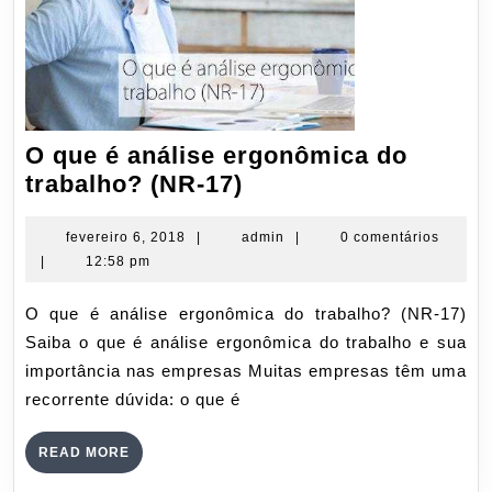
O que é análise ergonômica do
O
trabalho? (NR-17)
que
é
fevereiro
admin
fevereiro 6, 2018
|
admin
|
0 comentários
6,
|
12:58 pm
análise
2018
ergonômica
O que é análise ergonômica do trabalho? (NR-17)
do
Saiba o que é análise ergonômica do trabalho e sua
trabalho?
importância nas empresas Muitas empresas têm uma
(NR-
recorrente dúvida: o que é
17)
READ
READ MORE
MORE