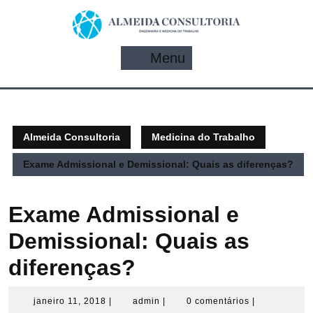
Pular
para
o
conteúdo
Menu
Menu
Almeida Consultoria
Medicina do Trabalho
Exame Admissional e Demissional: Quais as diferenças?
Exame Admissional e
Demissional: Quais as
diferenças?
janeiro
admin
janeiro 11, 2018
|
admin
|
0 comentários
|