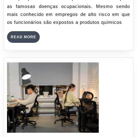
e
as famosas doenças ocupacionais. Mesmo sendo
como
mais conhecido em empregos de alto risco em que
evitá-
os funcionários são expostos a produtos químicos
las
READ
READ MORE
MORE