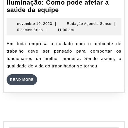
Iluminação: Como pode afetar a
Iluminação:
saúde da equipe
Como
pode
novembro
Redaçã
novembro 10, 2023
|
Redação Agencia Sense
|
10,
Agencia
0 comentários
|
11:00 am
afetar
2023
Sense
a
Em toda empresa o cuidado com o ambiente de
saúde
trabalho deve ser pensado para comportar os
da
funcionários da melhor maneira. Sendo assim, a
equipe
qualidade de vida do trabalhador se tornou
READ
READ MORE
MORE